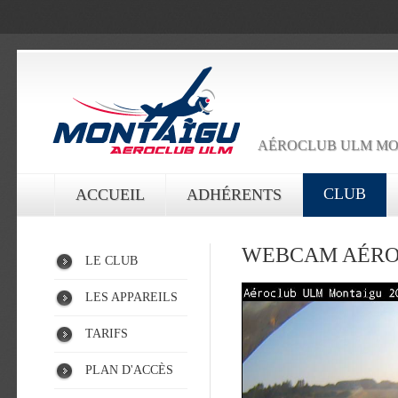
AÉROCLUB ULM MO
CLUB
ACCUEIL
ADHÉRENTS
WEBCAM AÉR
LE CLUB
LES APPAREILS
TARIFS
PLAN D'ACCÈS