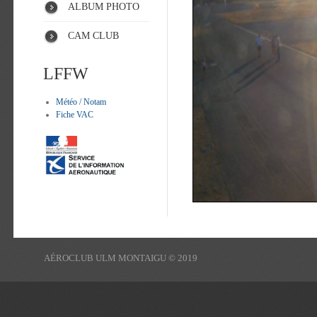
ALBUM PHOTO
CAM CLUB
LFFW
Météo / Notam
Fiche VAC
AÉROCLUB ULM MONTAIGU © 2019