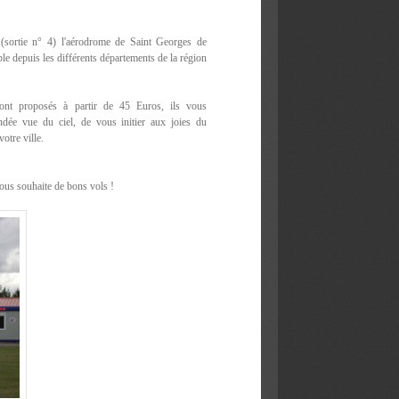
 (sortie n° 4) l'aérodrome de Saint Georges de
le depuis les différents départements de la région
ont proposés à partir de 45 Euros, ils vous
ndée vue du ciel, de vous initier aux joies du
votre ville.
us souhaite de bons vols !