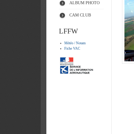
ALBUM PHOTO
CAM CLUB
LFFW
Météo / Notam
Fiche VAC