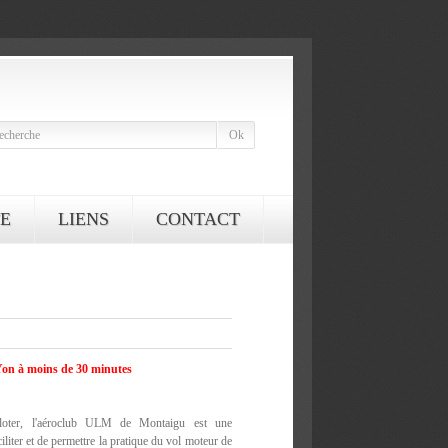
E
LIENS
CONTACT
Yon à moins de 30 minutes
iloter, l'aéroclub ULM de Montaigu est une
iliter et de permettre la pratique du vol moteur de