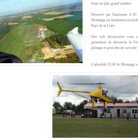
loisir au plus grand nombre.
Desservi par l'autoroute A 83
Montaigu est facilement accessib
Pays de la Loire.
Des vols découvertes vous s
permettent de découvrir la Ve
pilotage et peut-être de survoler 
L'aéroclub ULM de Montaigu vo