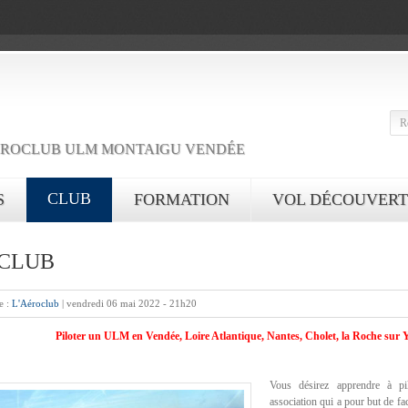
ROCLUB ULM MONTAIGU VENDÉE
CLUB
S
FORMATION
VOL DÉCOUVERT
 CLUB
e :
L'Aéroclub
|
vendredi 06 mai 2022 - 21h20
Piloter un ULM en Vendée, Loire Atlantique, Nantes, Cholet, la Roche sur 
Vous désirez apprendre à p
association qui a pour but de fac