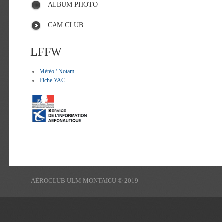
ALBUM PHOTO
CAM CLUB
LFFW
Météo / Notam
Fiche VAC
AÉROCLUB ULM MONTAIGU © 2019