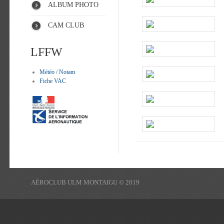
ALBUM PHOTO
CAM CLUB
LFFW
Météo / Notam
Fiche VAC
AÉROCLUB ULM MONTAIGU © 2019