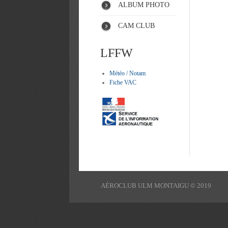
ALBUM PHOTO
CAM CLUB
LFFW
Météo / Notam
Fiche VAC
AÉROCLUB ULM MONTAIGU © 2019