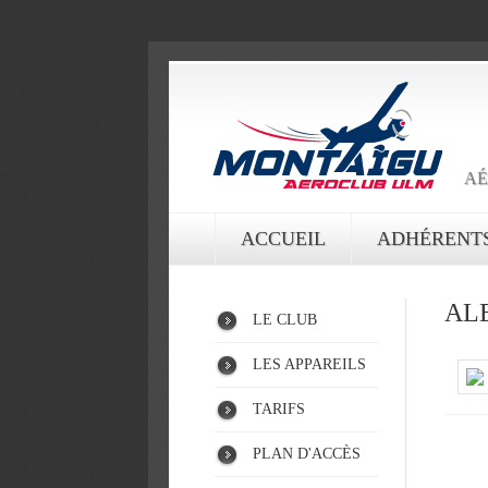
AÉ
ACCUEIL
ADHÉRENT
AL
LE CLUB
LES APPAREILS
TARIFS
PLAN D'ACCÈS